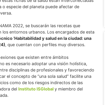
 estas fichas de la salud están interconectadas
 o especie del planeta puede afectar de
eversa.
AMA 2022, se buscarán las recetas que
 los entornos urbanos. Los encargados de esta
cnico ‘Habitabilidad y salud en la ciudad: una
24)
, que cuentan con perfiles muy diversos.
nexiones que existen entre ámbitos
o es necesario adoptar una visión holística,
ntre disciplinas de profesionales y favoreciendo
car el concepto de “una sola salud” facilite una
cios como de los riesgos indirectos de las
adora del
Instituto ISGlobal
y miembro del
jada.